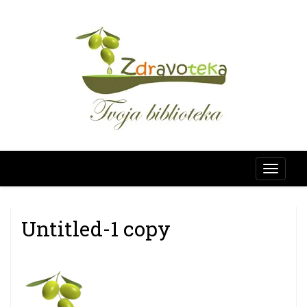
Skip
SAVJETUJE
to
content
Zdravo
Untitled-1 copy