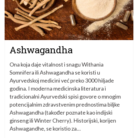
Ashwagandha
Ona koja daje vitalnost i snagu Withania
Somnifera ili Ashwagandha se koristi u
Ayurvedskoj medicini već preko 3000 hiljade
godina. I moderna medicinska literatura i
tradicionalni Ayurvedski spisi govore o mnogim
potencijalnim zdravstvenim prednostima biljke
Ashwagandha (također poznate kao indijski
ginseng ili Winter Cherry). Historijski, korijen
Ashwagandhe, se koristio za…