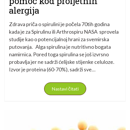
pomoć kod proljetnih
alergija
Zdrava priča o spirulini je počela 70tih godina
kada je za Spirulinu ili Arthrospiru NASA sprovela
studije kao o potencijalnoj hrani za svemirska
putovanja. Alga spirulina je nutritivno bogata
namirnica. Pored toga spirulina se još izvrsno
probavlja jer ne sadrži ćelijske stijenke celuloze.
Izvor je proteina (60-70%), sadrži sve…
Nastavi čitati