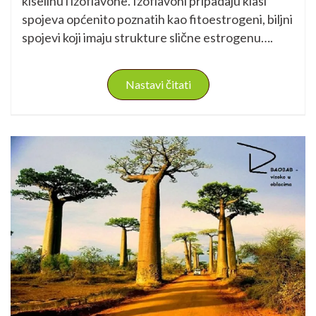
kiselinu i izoflavone. Izoflavoni pripadaju klasi
spojeva općenito poznatih kao fitoestrogeni, biljni
spojevi koji imaju strukture slične estrogenu….
Nastavi čitati