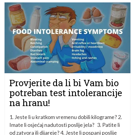
Provjerite da li bi Vam bio
potreban test intolerancije
na hranu!
1. Jeste li u kratkom vremenu dobili kilograme? 2.
Imate li osjećaj nadutosti poslije jela? 3. Patite li
od zatvora ili dijareje? 4. Jeste li pospani poslije