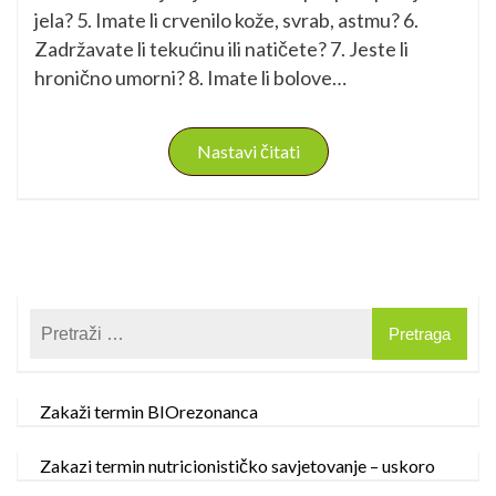
jela? 5. Imate li crvenilo kože, svrab, astmu? 6.
Zadržavate li tekućinu ili natičete? 7. Jeste li
hronično umorni? 8. Imate li bolove…
Nastavi čitati
Zakaži termin BIOrezonanca
Zakazi termin nutricionističko savjetovanje – uskoro