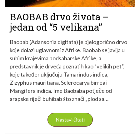
BAOBAB drvo života –
jedan od “5 velikana”
Baobab (Adansonia digitata) je bjelogorično drvo
koje dolazi uglavnom iz Afrike. Baobab se javlja u
suhim krajevima podsaharske Afrike, a
predstavnik je drveća poznatih kao “velikih pet”,
koje također uključuju Tamarindus indica,
Zizyphus mauritiana, Sclerocarya birrea i
Mangifera indica. Ime Baobaba potječe od
arapske riječi buhibab što znači „plod sa…
Nastavi čitati