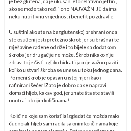
je bez glutena, da je ukusan, eto relativno jeftin ,
ako se može tako reći, i ono NAJVAŽNIJE da ima
neku nutritivnu vrijednost i benefit po zdravlje.
U suštini ako ste na bezglutenskoj prehrani onda
ste osuđeni jesti pretežno škrob jer su brašna i te
mješavine rađene od riže i to bijele sa dodatkom
škroba jer drugačije ne može. Škrob nikako nije
zdrav, to je čisti ugljiko hidrat i jako je važno paziti
koliko u stvari škroba se unese u toku jednog dana.
Po meni škrob je opasan u istoj mjeri kao i
rafinirani šećer!Zato je dobro da se napravi
domaći hljeb, kakav god, jer znate šta ste stavili
unutra i u kojim količinama!
Količine koje sam koristila izgledat će možda malo
čudno ali hljeb sam radila sa onim količinama koje