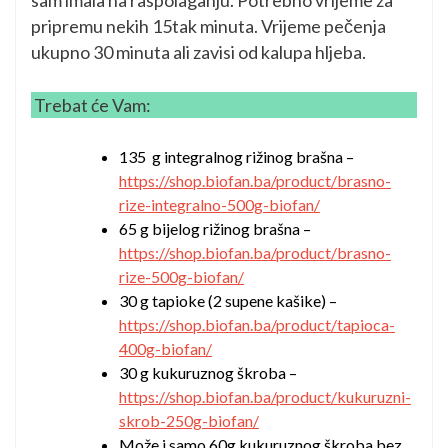
sam imala na raspolaganju. Potrebno vrijeme za
pripremu nekih 15tak minuta. Vrijeme pečenja
ukupno 30 minuta ali zavisi od kalupa hljeba.
Trebat će Vam:
135 g integralnog rižinog brašna –
https://shop.biofan.ba/product/brasno-
rize-integralno-500g-biofan/
65 g bijelog rižinog brašna –
https://shop.biofan.ba/product/brasno-
rize-500g-biofan/
30 g tapioke (2 supene kašike) –
https://shop.biofan.ba/product/tapioca-
400g-biofan/
30 g kukuruznog škroba –
https://shop.biofan.ba/product/kukuruzni-
skrob-250g-biofan/
Može i samo 60g kukuruznog škroba bez