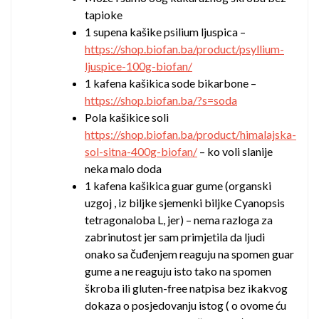
tapioke
1 supena kašike psilium ljuspica –
https://shop.biofan.ba/product/psyllium-
ljuspice-100g-biofan/
1 kafena kašikica sode bikarbone –
https://shop.biofan.ba/?s=soda
Pola kašikice soli
https://shop.biofan.ba/product/himalajska-
sol-sitna-400g-biofan/
– ko voli slanije
neka malo doda
1 kafena kašikica guar gume (organski
uzgoj , iz biljke sjemenki biljke Cyanopsis
tetragonaloba L, jer) – nema razloga za
zabrinutost jer sam primjetila da ljudi
onako sa čuđenjem reaguju na spomen guar
gume a ne reaguju isto tako na spomen
škroba ili gluten-free natpisa bez ikakvog
dokaza o posjedovanju istog ( o ovome ću