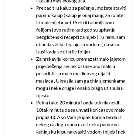
i kašiku maslinovog ulja.
Prebaciti u kalup za pečenje , možete staviti
papir u kalup (kalup je onaj manji, za rolate
ili male hljebove). Prekriti alumijskom
folijom (ovo radim kad god su upitanju
bezglutenski recepti za hljeb ) i u rernu sam
ubacila veliku tepsiju sa vodom ( da se ne
isuši kada se otkrije folija).
Za hrskaviju koricu premazati malo jajetom
prije pečenja, uvijek ostane ono malo u
posudi, ili sa malo maslinovog ulja ili
maslaca . Ukrasila sam ga chia sjemenkama
mogu i neke druge i onako blago utisnula u
tijesto.
Pekla tako 20 minuta i onda otkrila nekih
10tak minuta da se uhvati korica (ovo malo
pripaziti). Ako Vam je ipak korica tvrda iz
nekog razloga onda uzeti neku pamućnu
kuhinjsku krpu nakvasiti vodom i hljeb i nek