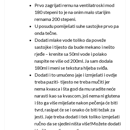
Prvo zagrijati rernu na ventilatroski mod
180 stepeni to je na onim malo starijim
rernama 200 stepeni.
U posudu pomiješati suhe sastojke prvo pa
onda tečne.
Dodati mlake vode toliko da poveže
sastojke i tijesto da bude mekano i nešto
rjeđe – krenite sa 50ml vode i polako
naspite ne više od 200ml. Ja sam dodala
180ml i meni se tekstura hljeba sviđa.
Dodati i to umućeno jaje i izmješati i ovdje
treba paziti- tijesto ne treba mučiti jer
nema kvasca i šta god da mu uradite neće
narasti kao sa kvascom, još nema ni glutena
i što ga više miješate nakon pečenja će biti
tvrd, rasipat će se i onako će biti težak za
jesti. Jaje treba dodati i tek toliko izmješati
ručno da se sjedini ništa više!Možete dodati