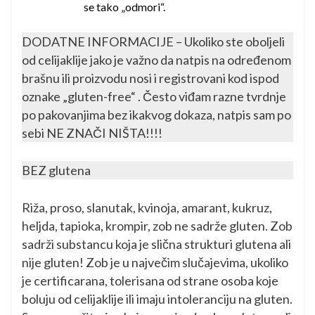
se tako „odmori“.
DODATNE INFORMACIJE – Ukoliko ste oboljeli
od celijaklije jako je važno da natpis na određenom
brašnu ili proizvodu nosi i registrovani kod ispod
oznake „gluten-free“ . Često viđam razne tvrdnje
po pakovanjima bez ikakvog dokaza, natpis sam po
sebi NE ZNAČI NIŠTA!!!!
BEZ glutena
Riža, proso, slanutak, kvinoja, amarant, kukruz,
heljda, tapioka, krompir, zob ne sadrže gluten. Zob
sadrži substancu koja je slična strukturi glutena ali
nije gluten! Zob je u največim slučajevima, ukoliko
je certificarana, tolerisana od strane osoba koje
boluju od celijaklije ili imaju intoleranciju na gluten.