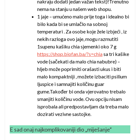
nakraju dodati jedan važan tekst)!Trenutno
nema na stanju u našem web shopu.
1 jaje – umućeno malo prije toga i idealno bi
bilo kada bi se umlačlo na sobnoj
temperaturi . Za osobe koje žele izbjeći , iz
nekih razloga ovo jaje, mogu razmutiti
1supenu kašiku chia sjemenki oko 7 g
https://shop.biofan.ba/?s=chia
sa tri kašike
vode (sačekati da malo chia nabubre) –
hljeb može poprimiti orašasti ukus i biti
malo kompaktniji , možete izbaciti psilium
ljuspice i samnajiti količinu guar
gume.Također bi onda vjerovatno trebalo
smanjiti količinu vode. Ovu opciju nisam
isprobala ali predpostavljam da treba malo
dozirati vezivne sastojke.
E sad onaj najkomplikovaniji dio „miješanje“