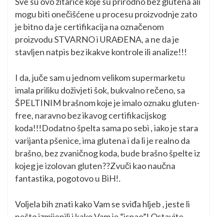
Sve su ovo žitarice koje su prirodno bez glutena ali
mogu biti onečišćene u procesu proizvodnje zato
je bitno da je certifikacija na označenom
proizvodu STVARNO i URAĐENA, a ne da je
stavljen natpis bez ikakve kontrole ili analize!!!
I da, juče sam u jednom velikom supermarketu
imala priliku doživjeti šok, bukvalno rečeno, sa
ŠPELTINIM brašnom koje je imalo oznaku gluten-
free, naravno bez ikavog certifikacijskog
koda!!!Dodatno špelta sama po sebi , iako je stara
varijanta pšenice, ima glutena i da li je realno da
brašno, bez zvaničnog koda, bude brašno špelte iz
kojeg je izolovan gluten??Zvuči kao naučna
fantastika, pogotovo u BiH!.
Voljela bih znati kako Vam se sviđa hljeb , jeste li
nešto izmijenili i kako Vam je “ispao”! Ostavite