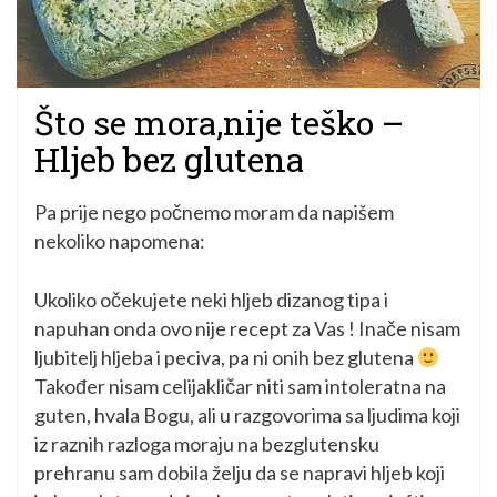
Što se mora,nije teško –
Hljeb bez glutena
Pa prije nego počnemo moram da napišem
nekoliko napomena:
Ukoliko očekujete neki hljeb dizanog tipa i
napuhan onda ovo nije recept za Vas ! Inače nisam
ljubitelj hljeba i peciva, pa ni onih bez glutena
Također nisam celijakličar niti sam intoleratna na
guten, hvala Bogu, ali u razgovorima sa ljudima koji
iz raznih razloga moraju na bezglutensku
prehranu sam dobila želju da se napravi hljeb koji